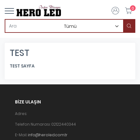
0
TEST
TEST SAYFA
BIZE ULAŞIN
Adres:
Telefon Numarası: 02122440344
E-Mail:
info@heroled.com.tr