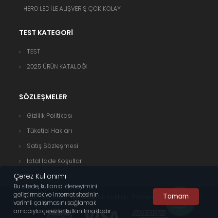
HERO LED İLE ALIŞVERİŞ ÇOK KOLAY
TEST KATEGORİ
TEST
2025 ÜRÜN KATALOĞI
SÖZLEŞMELER
Gizlilik Politikası
Tüketici Hakları
Satış Sözleşmesi
İptal İade Koşulları
Çerez Kullanımı
Bu sitede, kullanıcı deneyimini
geliştirmek ve internet sitesinin
Tamam
© 2026 HERO LED. Tüm hakları saklıdır. Powered by
Webticari
verimli çalışmasını sağlamak
amacıyla çerezler kullanılmaktadır.